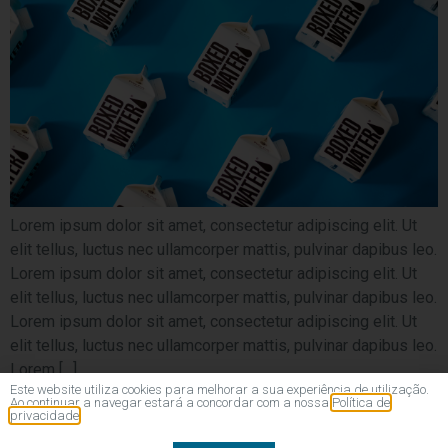
Lorem ipsum dolor sit amet, consectetur adipiscing elit. Ut
elit tellus, luctus nec ullamcorper mattis, pulvinar dapibus leo.
Lorem ipsum dolor sit amet, consectetur adipiscing elit. Ut
elit tellus, luctus nec ullamcorper mattis, pulvinar dapibus leo.
Lorem ipsum dolor sit amet, consectetur adipiscing elit. Ut
elit tellus, luctus nec ullamcorper mattis, pulvinar dapibus leo.
Lorem […]
Este website utiliza cookies para melhorar a sua experiência de utilização.
Ao continuar a navegar estará a concordar com a nossa
Política de
privacidade
FPC - Auditores
Resolução de Conflitos de Consumo
Política de Privacidade
Livro de Reclamações
Web por Volupio