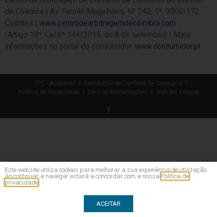
de Coimbra | Av. Fernão Magalhães, Nº 240, 1º, 3000-172
Coimbra |
www.centrodearbitragemdecoimbra.com
(Artigo 18º, Lei nº 144/2015, de 8 de setembro) | Mais
informações no portal do consumidor:
www.consumidor.pt
FPC - Auditores
Resolução de Conflitos de Consumo
Política de Privacidade
Livro de Reclamações
Web por Volupio
Este website utiliza cookies para melhorar a sua experiência de utilização.
Ao continuar a navegar estará a concordar com a nossa
Política de
privacidade
ACEITAR